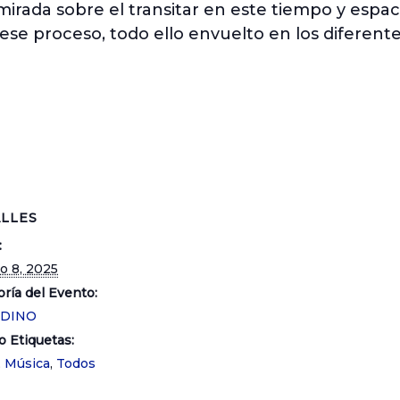
 mirada sobre el transitar en este tiempo y espa
ese proceso, todo ello envuelto en los diferent
LLES
:
o 8, 2025
ría del Evento:
NDINO
o Etiquetas:
,
Música
,
Todos