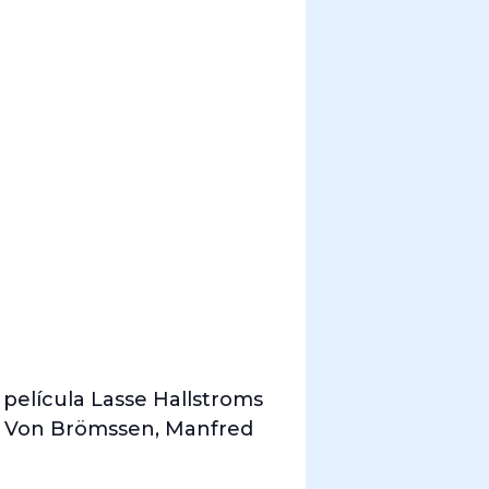
a
a película Lasse Hallstroms
mas Von Brömssen, Manfred