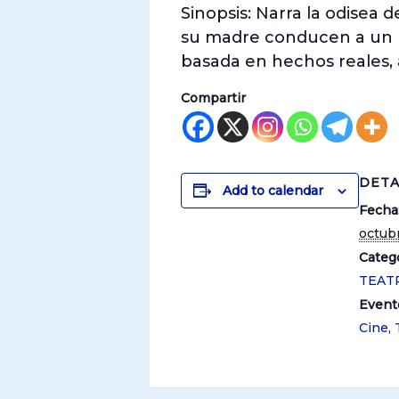
Sinopsis: Narra la odisea
su madre conducen a un pe
basada en hechos reales, 
Compartir
DETA
Add to calendar
Fecha
octubr
Catego
TEAT
Event
Cine
,