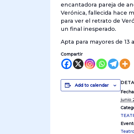
encantadora pareja de an
Verónica, fallecida hace 
para ver el retrato de Ver
un final inesperado.
Apta para mayores de 13 
Compartir
DETA
Add to calendar
Fecha
junio 
Catego
TEAT
Event
Teatr