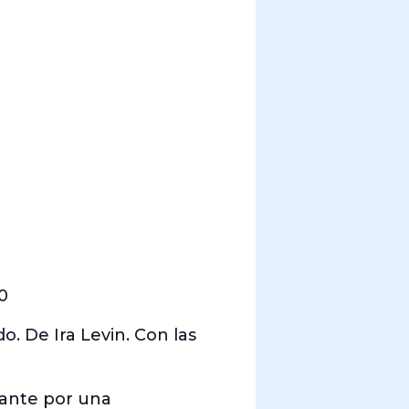
0
o. De Ira Levin. Con las
rante por una