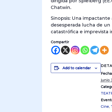
dirigida por Spielberg (EE
Chatwin.
Sinopsis: Una impactante 
desesperada lucha de un p
catastrófica e imprevista 
Compartir
DETA
Add to calendar
Fecha
junio 
Catego
TEAT
Event
Cine
,