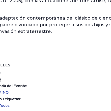
.UU., 2005), con las actuaciones de Tom Cruise, 
adaptación contemporánea del clásico de ciencia
adre divorciado por proteger a sus dos hijos y 
invasión extraterrestre.
LLES
:
3
ría del Evento:
RINO
o Etiquetas:
Todos