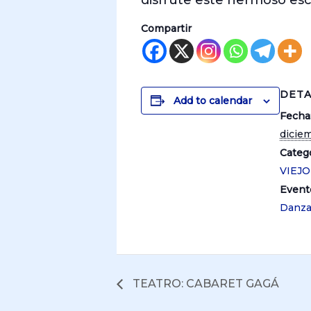
disfrute este hermoso es
Compartir
DETA
Add to calendar
Fecha
diciem
Catego
VIEJ
Event
Danz
TEATRO: CABARET GAGÁ