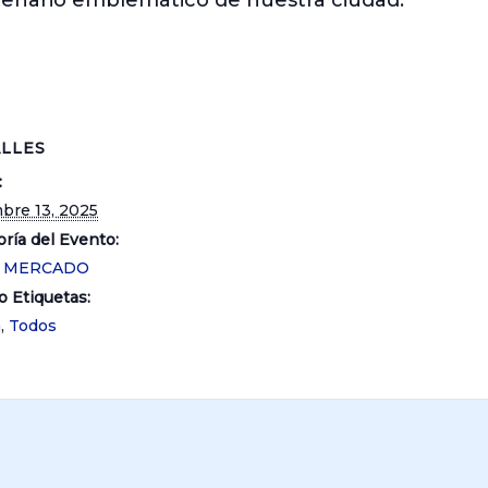
cenario emblemático de nuestra ciudad.
LLES
:
bre 13, 2025
ría del Evento:
O MERCADO
o Etiquetas:
a
,
Todos