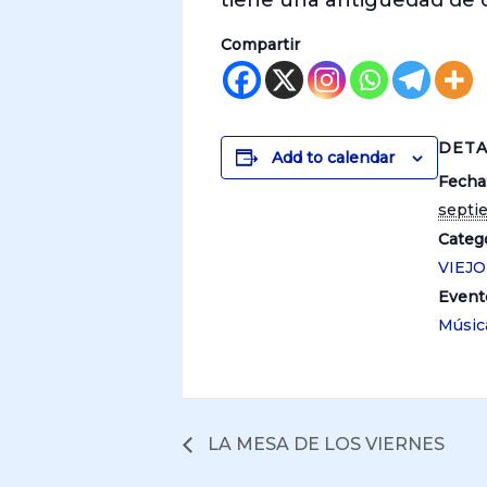
tiene una antigüedad de 
Compartir
DETA
Add to calendar
Fecha
septi
Catego
VIEJ
Event
Músic
LA MESA DE LOS VIERNES