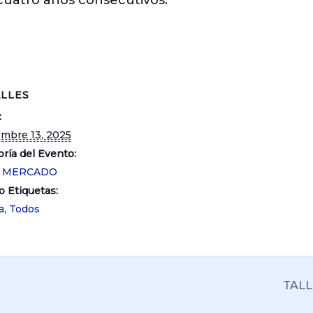
cuatro años consecutivos.
LLES
:
embre 13, 2025
ría del Evento:
O MERCADO
o Etiquetas:
a
,
Todos
TAL