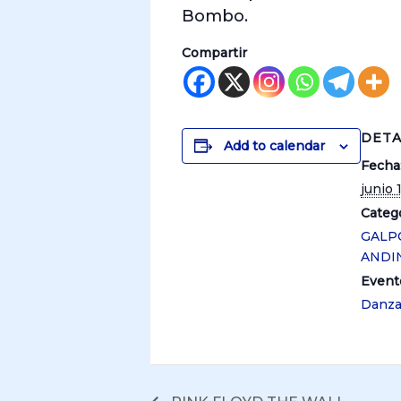
Bombo.
Compartir
DETA
Add to calendar
Fecha
junio 
Catego
GALP
ANDI
Event
Danz