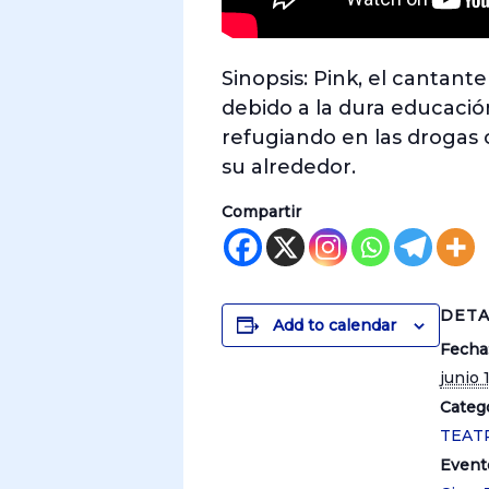
Sinopsis: Pink, el cantant
debido a la dura educació
refugiando en las drogas
su alrededor.
Compartir
DETA
Add to calendar
Fecha
junio 
Catego
TEAT
Event