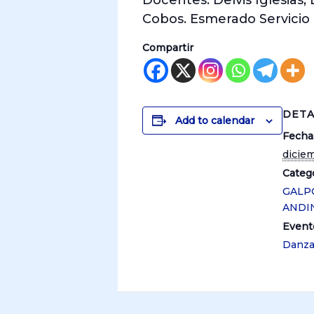
Docentes: Delvis Iglesias,
Cobos. Esmerado Servicio 
Compartir
DETA
Add to calendar
Fecha
diciem
Catego
GALP
ANDI
Event
Danz