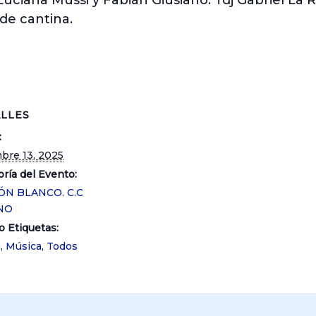
 Luciana Mussi y Fabián Giusiano. Tdj Gabriel La
de cantina.
LLES
:
bre 13, 2025
ría del Evento:
ÓN BLANCO. C.C
NO
o Etiquetas:
a
,
Música
,
Todos