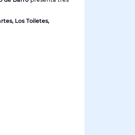
jo de Barro
presenta tres
rtes, Los Toiletes,