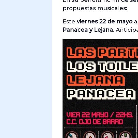
En su penúltimo fin de 
propuestas musicales
:
Este
viernes 22 de mayo
a
Panacea y Lejana
. Anticip