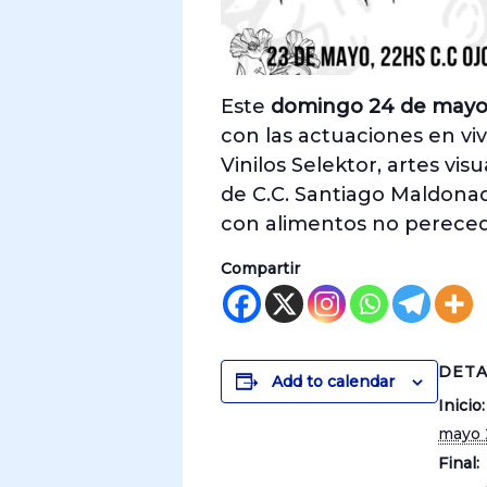
Este
domingo 24 de may
con las actuaciones en vi
Vinilos Selektor, artes vis
de C.C. Santiago Maldonad
con alimentos no perecede
Compartir
DETA
Add to calendar
Inicio:
mayo 
Final: