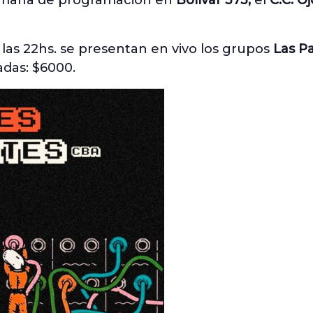
semana de programación en
Bolívar 373,
el
C.C. O
 las 22hs. se presentan en vivo los grupos
Las Pa
adas: $6000.