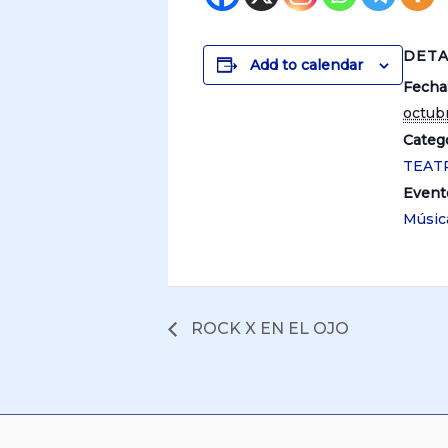
DETA
Add to calendar
Fecha
octub
Catego
TEAT
Event
Músic
ROCK X EN EL OJO