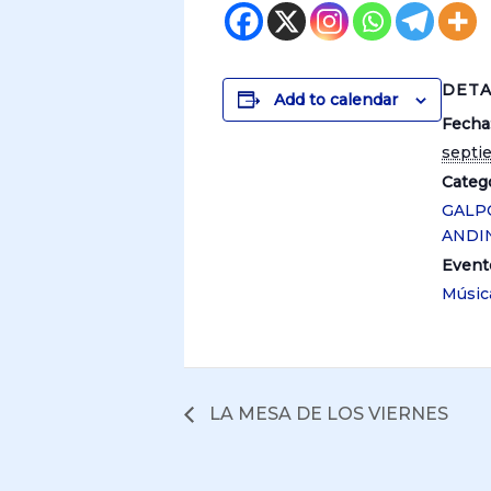
DETA
Add to calendar
Fecha
septi
Catego
GALP
ANDI
Event
Músic
LA MESA DE LOS VIERNES