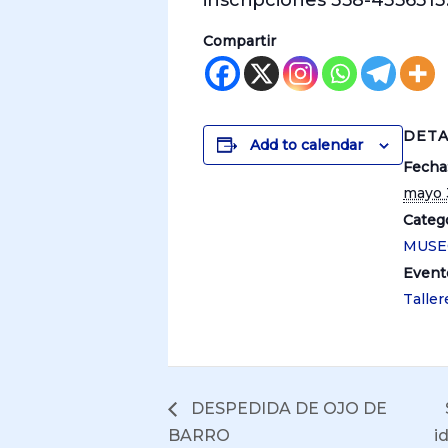
inscripciones 358-4356313
Compartir
DETA
Add to calendar
Fecha
mayo 
Catego
MUSE
Event
Taller
DESPEDIDA DE OJO DE
BARRO
i