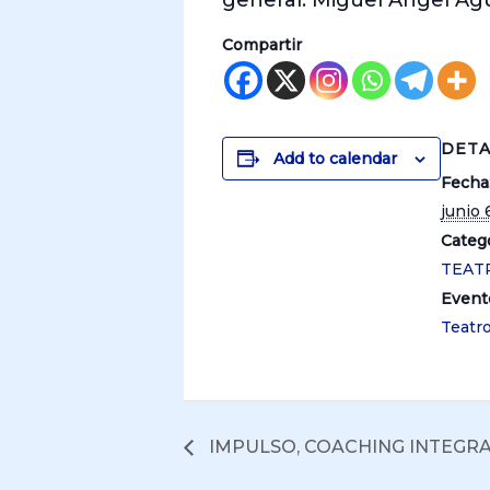
general: Miguel Angel Ag
Compartir
DETA
Add to calendar
Fecha
junio 
Catego
TEAT
Event
Teatr
IMPULSO, COACHING INTEGR