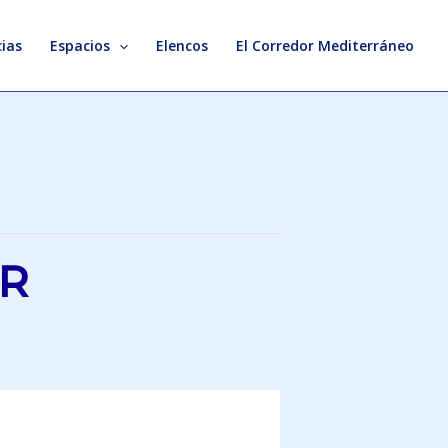
ias
Espacios
Elencos
El Corredor Mediterráneo
R