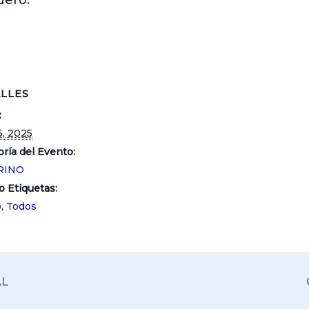
üero.
LLES
:
6, 2025
ría del Evento:
RINO
o Etiquetas:
o
,
Todos
AL