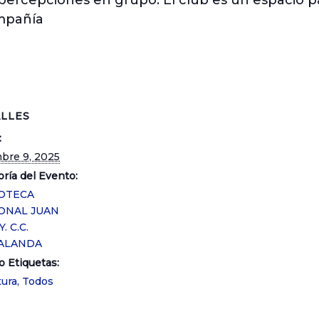
percepciones en grupo. El club es un espacio p
mpañía
LLES
:
mbre 9, 2025
ría del Evento:
IOTECA
ONAL JUAN
. C.C.
ALANDA
o Etiquetas:
tura
,
Todos