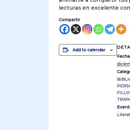
animarte a compartir tus 
lecturas en excelente co
Compartir
DETA
Add to calendar
Fecha
dicie
Catego
BIBL
PERS
FILLOY
TRAP
Event
Litera