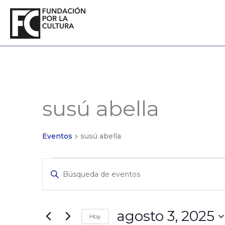
Ir
al
contenido
susú abella
Eventos
for
agosto
3,
Eventos
susú abella
2025
Eventos
Ingrese
de
La
Búsqueda
Clave.
y
Búsqueda
de
Vistas
agosto 3, 2025
Hoy
Eventos
de