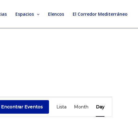
ias
Espacios
Elencos
El Corredor Mediterráneo
Evento
Encontrar Eventos
Lista
Month
Day
Vistas
de
Navegación