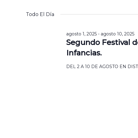
por
Seleccionar
Navegación
palabra
la
Todo El Día
Clave.
fecha.
agosto 1, 2025
-
agosto 10, 2025
Segundo Festival 
Infancias.
DEL 2 A 10 DE AGOSTO EN DI