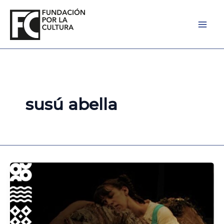
Ir
al
contenido
susú abella